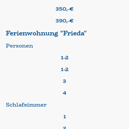
350,-€
390,-€
Ferienwohnung "Frieda"
Personen
1-2
1-2
3
4
Schlafzimmer
1
2